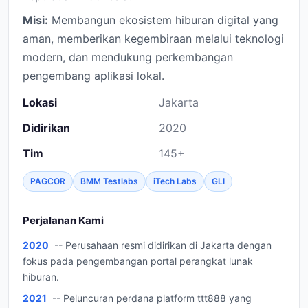
Misi:
Membangun ekosistem hiburan digital yang
aman, memberikan kegembiraan melalui teknologi
modern, dan mendukung perkembangan
pengembang aplikasi lokal.
Lokasi
Jakarta
Didirikan
2020
Tim
145+
PAGCOR
BMM Testlabs
iTech Labs
GLI
Perjalanan Kami
2020
-- Perusahaan resmi didirikan di Jakarta dengan
fokus pada pengembangan portal perangkat lunak
hiburan.
2021
-- Peluncuran perdana platform ttt888 yang