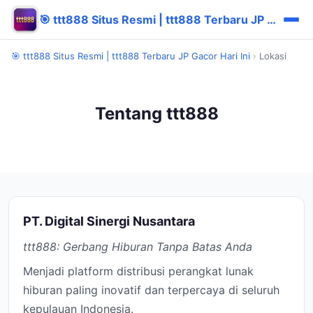
🎯 ttt888 Situs Resmi | ttt888 Terbaru JP Gacor Hari Ini
🎯 ttt888 Situs Resmi | ttt888 Terbaru JP Gacor Hari Ini
›
Lokasi
Tentang ttt888
PT. Digital Sinergi Nusantara
ttt888: Gerbang Hiburan Tanpa Batas Anda
Menjadi platform distribusi perangkat lunak
hiburan paling inovatif dan terpercaya di seluruh
kepulauan Indonesia.